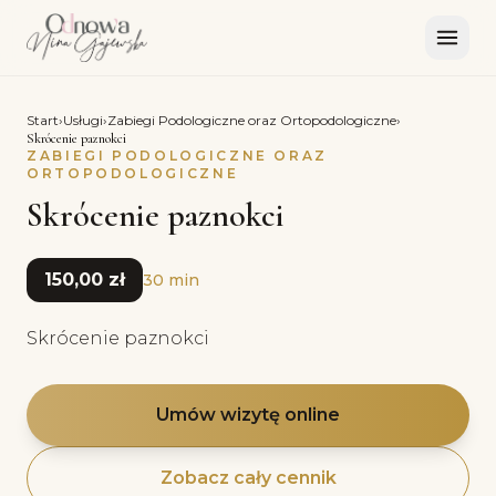
Start
›
Usługi
›
Zabiegi Podologiczne oraz Ortopodologiczne
›
Skrócenie paznokci
ZABIEGI PODOLOGICZNE ORAZ
ORTOPODOLOGICZNE
Skrócenie paznokci
150,00 zł
30 min
Skrócenie paznokci
Umów wizytę online
Zobacz cały cennik