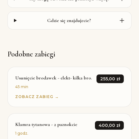
Gdzie się znajdujecie?
Podobne zabiegi
Usunięcie brodawek - elekt- kilka bro.
255,00 zł
45 min
ZOBACZ ZABIEG →
Klamra tytanowa - 2 paznokcie
400,00 zł
1 godz.