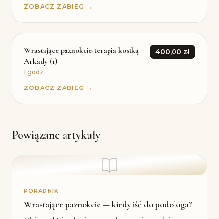
ZOBACZ ZABIEG →
Wrastające paznokcie-terapia kostką
400,00 zł
Arkady (1)
1 godz.
ZOBACZ ZABIEG →
Powiązane artykuły
PORADNIK
Wrastające paznokcie — kiedy iść do podologa?