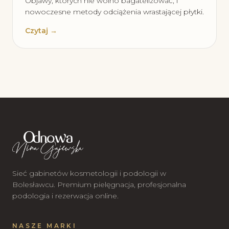
Objawy, których nie wolno bagatelizować, i
nowoczesne metody odciążenia wrastającej płytki.
Czytaj →
Sieć gabinetów kosmetologii i podologii w
Bolesławcu. Premium pielęgnacja, profesjonalna
podologia i rezerwacja online.
NASZE MARKI