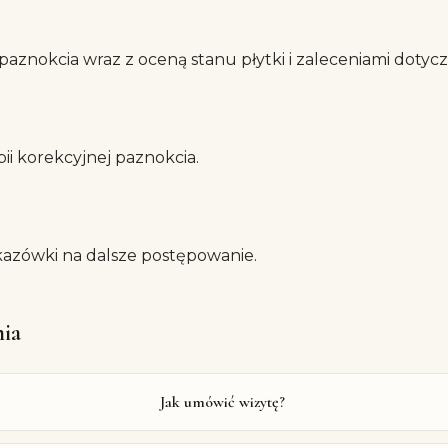
aznokcia wraz z oceną stanu płytki i zaleceniami dotyczą
ii korekcyjnej paznokcia.
skazówki na dalsze postępowanie.
nia
Jak umówić wizytę?