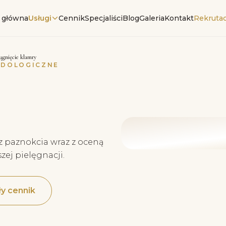
 główna
Usługi
Cennik
Specjaliści
Blog
Galeria
Kontakt
Rekrutac
iągnięcie klamry
ODOLOGICZNE
z paznokcia wraz z oceną
zej pielęgnacji.
y cennik