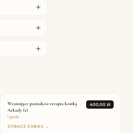
Wrastające paznokcie-terapia kostką
400,00 zł
Arkady (1)
1 godz.
ZOBACZ ZABIEG →