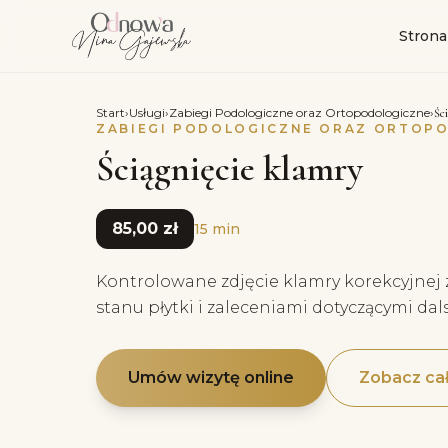
Strona
Start
›
Usługi
›
Zabiegi Podologiczne oraz Ortopodologiczne
›
Śc
ZABIEGI PODOLOGICZNE ORAZ ORTOP
Ściągnięcie klamry
85,00 zł
15 min
Kontrolowane zdjęcie klamry korekcyjnej 
stanu płytki i zaleceniami dotyczącymi dals
Umów wizytę online
Zobacz cał