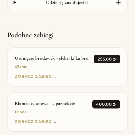
Gdzie się znajdujecie?
Podobne zabiegi
Usunięcie brodawek - elekt- kilka bro.
255,00 zł
45 min
ZOBACZ ZABIEG →
Klamra tytanowa - 2 paznokcie
400,00 zł
1 godz.
ZOBACZ ZABIEG →