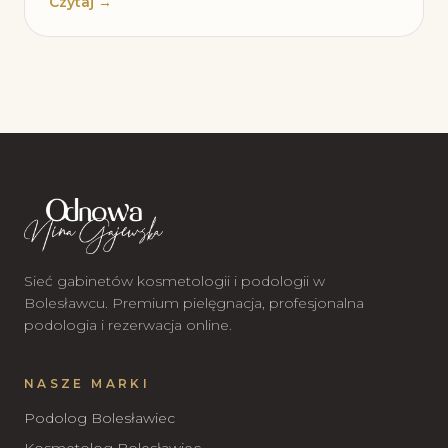
Czytaj →
Sieć gabinetów kosmetologii i podologii w
Bolesławcu. Premium pielęgnacja, profesjonalna
podologia i rezerwacja online.
NASZE MARKI
Podolog Bolesławiec