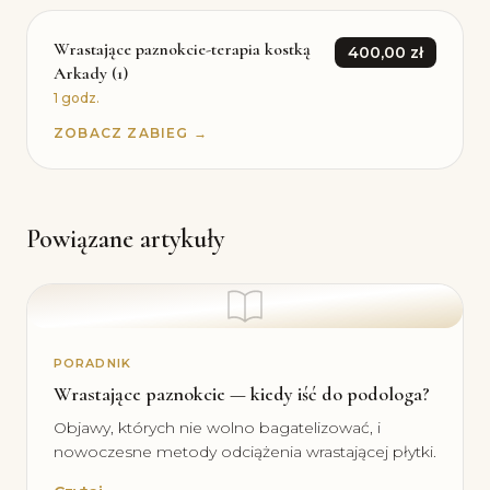
Wrastające paznokcie-terapia kostką
400,00 zł
Arkady (1)
1 godz.
ZOBACZ ZABIEG →
Powiązane artykuły
PORADNIK
Wrastające paznokcie — kiedy iść do podologa?
Objawy, których nie wolno bagatelizować, i
nowoczesne metody odciążenia wrastającej płytki.