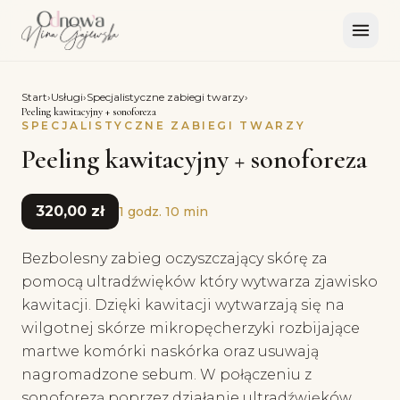
Start
›
Usługi
›
Specjalistyczne zabiegi twarzy
›
Peeling kawitacyjny + sonoforeza
SPECJALISTYCZNE ZABIEGI TWARZY
Peeling kawitacyjny + sonoforeza
320,00 zł
1 godz. 10 min
Bezbolesny zabieg oczyszczający skórę za
pomocą ultradźwięków który wytwarza zjawisko
kawitacji. Dzięki kawitacji wytwarzają się na
wilgotnej skórze mikropęcherzyki rozbijające
martwe komórki naskórka oraz usuwają
nagromadzone sebum. W połączeniu z
sonoforezą poprzez działanie ultradźwięków