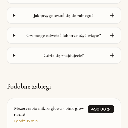
Jak przygotować się do zabiegu?
Czy mogę odwołać lub przełożyć wizytę?
Gdzie się znajdujecie?
Podobne zabiegi
Mezoterapia mikroigłowa - pink glow
490,00 zł
t.+s.+d.
1 godz. 15 min