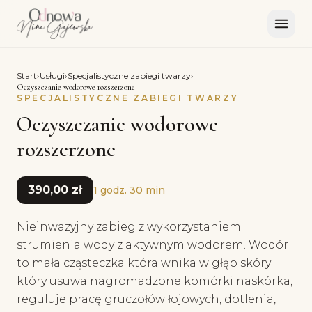
Start
›
Usługi
›
Specjalistyczne zabiegi twarzy
›
Oczyszczanie wodorowe rozszerzone
SPECJALISTYCZNE ZABIEGI TWARZY
Oczyszczanie wodorowe
rozszerzone
390,00 zł
1 godz. 30 min
Nieinwazyjny zabieg z wykorzystaniem
strumienia wody z aktywnym wodorem. Wodór
to mała cząsteczka która wnika w głąb skóry
który usuwa nagromadzone komórki naskórka,
reguluje pracę gruczołów łojowych, dotlenia,