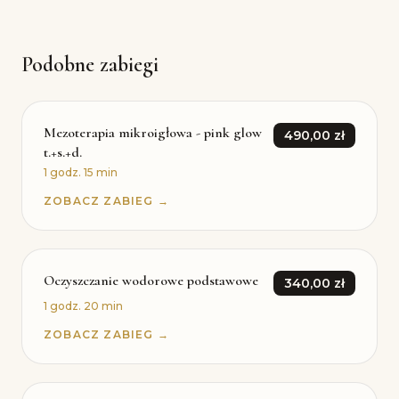
Podobne zabiegi
Mezoterapia mikroigłowa - pink glow
490,00 zł
t.+s.+d.
1 godz. 15 min
ZOBACZ ZABIEG →
Oczyszczanie wodorowe podstawowe
340,00 zł
1 godz. 20 min
ZOBACZ ZABIEG →