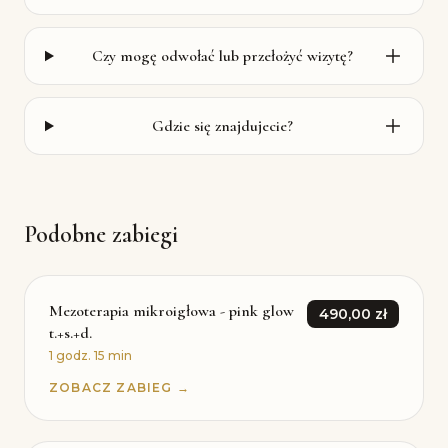
Czy mogę odwołać lub przełożyć wizytę?
Gdzie się znajdujecie?
Podobne zabiegi
Mezoterapia mikroigłowa - pink glow
490,00 zł
t.+s.+d.
1 godz. 15 min
ZOBACZ ZABIEG →