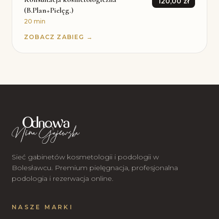
120,00 zł
(B.Plan+Pielęg.)
20 min
ZOBACZ ZABIEG →
Sieć gabinetów kosmetologii i podologii w
Bolesławcu. Premium pielęgnacja, profesjonalna
podologia i rezerwacja online.
NASZE MARKI