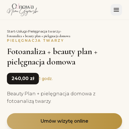
Start
›
Usługi
›
Pielęgnacja twarzy
›
Fotoanaliza + beauty plan + pielęgnacja domowa
PIELĘGNACJA TWARZY
Fotoanaliza + beauty plan +
pielęgnacja domowa
240,00 zł
1 godz.
Beauty Plan + pielęgnacja domowa z
fotoanalizą twarzy.
Umów wizytę online