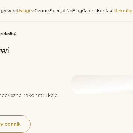
 główna
Usługi
Cennik
Specjaliści
Blog
Galeria
Kontakt
Rekrutac
roblending)
rwi
medyczna rekonstrukcja
y cennik