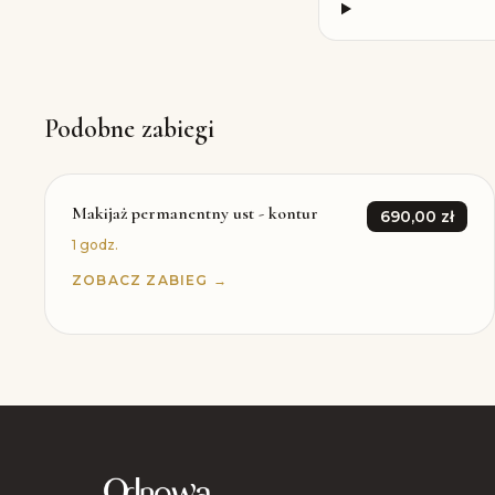
Podobne zabiegi
Makijaż permanentny ust - kontur
690,00 zł
1 godz.
ZOBACZ ZABIEG →