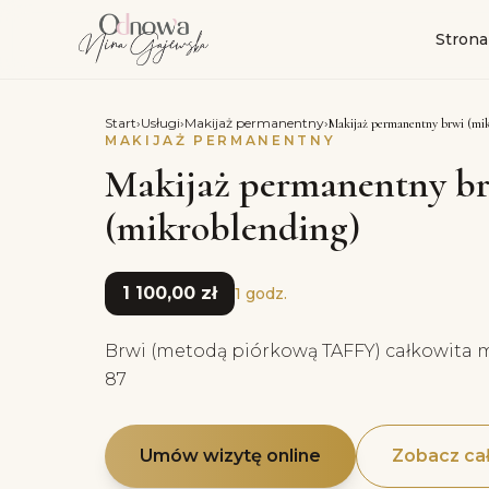
Strona
Start
›
Usługi
›
Makijaż permanentny
›
Makijaż permanentny brwi (mik
MAKIJAŻ PERMANENTNY
Makijaż permanentny b
(mikroblending)
1 100,00 zł
1 godz.
Brwi (metodą piórkową TAFFY) całkowita 
87
Umów wizytę online
Zobacz cał