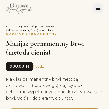
Start
›
Usługi
›
Makijaż permanentny
›
Makijaż permanentny Brwi (metoda cienia)
MAKIJAŻ PERMANENTNY
Makijaż permanentny Brwi
(metoda cienia)
900,00 zł
1 godz.
Makijaż permanentny brwi metodą
cieniowania (pudrowego), dający efekt
delikatnie wypełnionych, miękko zarysowanych
brwi. Odcień dobieramy do urody.