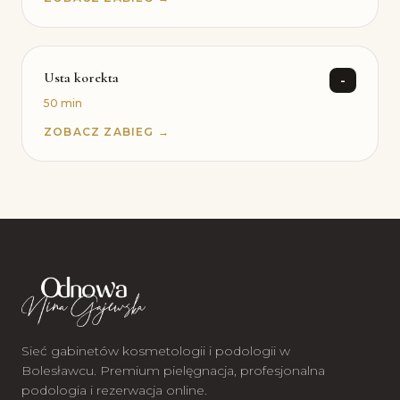
Usta korekta
-
50 min
ZOBACZ ZABIEG →
Sieć gabinetów kosmetologii i podologii w
Bolesławcu. Premium pielęgnacja, profesjonalna
podologia i rezerwacja online.