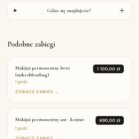
Gdzie się znajdujecie?
Podobne zabiegi
Makijaż permanentny brwi
1 100,00 zł
(mikroblending)
1 godz.
ZOBACZ ZABIEG →
Makijaż permanentny ust - kontur
690,00 zł
1 godz.
ZOBACZ ZABIEG →