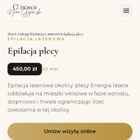
Start
›
Usługi
›
Epilacja Laserowa
›
Epilacja plecy
EPILACJA LASEROWA
Epilacja plecy
450,00 zł
30 min
Epilacja laserowa okolicy: plecy. Energia lasera
oddziałuje na mieszki włosowe w fazie wzrostu,
stopniowo i trwale ograniczając ilość
owłosienia w tej okolicy.
Umów wizytę online