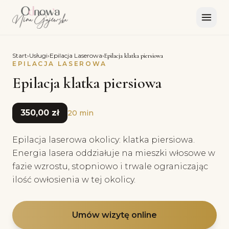
Start
›
Usługi
›
Epilacja Laserowa
›
Epilacja klatka piersiowa
EPILACJA LASEROWA
Epilacja klatka piersiowa
350,00 zł
20 min
Epilacja laserowa okolicy: klatka piersiowa.
Energia lasera oddziałuje na mieszki włosowe w
fazie wzrostu, stopniowo i trwale ograniczając
ilość owłosienia w tej okolicy.
Umów wizytę online