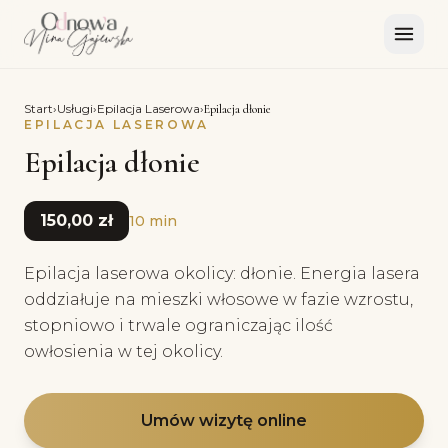
Start
›
Usługi
›
Epilacja Laserowa
›
Epilacja dłonie
EPILACJA LASEROWA
Epilacja dłonie
150,00 zł
10 min
Epilacja laserowa okolicy: dłonie. Energia lasera
oddziałuje na mieszki włosowe w fazie wzrostu,
stopniowo i trwale ograniczając ilość
owłosienia w tej okolicy.
Umów wizytę online