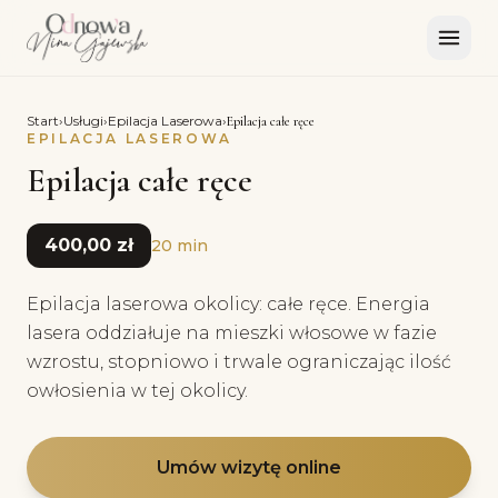
Start
›
Usługi
›
Epilacja Laserowa
›
Epilacja całe ręce
EPILACJA LASEROWA
Epilacja całe ręce
400,00 zł
20 min
Epilacja laserowa okolicy: całe ręce. Energia
lasera oddziałuje na mieszki włosowe w fazie
wzrostu, stopniowo i trwale ograniczając ilość
owłosienia w tej okolicy.
Umów wizytę online