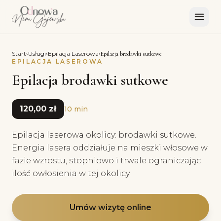
Start
›
Usługi
›
Epilacja Laserowa
›
Epilacja brodawki sutkowe
EPILACJA LASEROWA
Epilacja brodawki sutkowe
120,00 zł
10 min
Epilacja laserowa okolicy: brodawki sutkowe.
Energia lasera oddziałuje na mieszki włosowe w
fazie wzrostu, stopniowo i trwale ograniczając
ilość owłosienia w tej okolicy.
Umów wizytę online