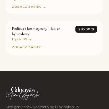
ZOBACZ ZABIEG →
Pedicure kosmetyczny + lakier
295,00 zł
hybrydowy
1 godz. 30 min
ZOBACZ ZABIEG →
Sieć gabinetów kosmetologii i podologii w