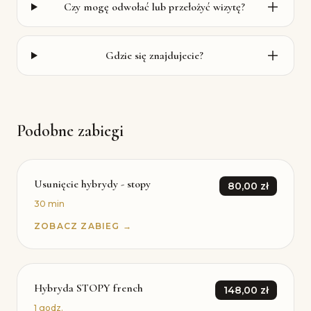
Czy mogę odwołać lub przełożyć wizytę?
Gdzie się znajdujecie?
Podobne zabiegi
Usunięcie hybrydy - stopy
80,00 zł
30 min
ZOBACZ ZABIEG →
Hybryda STOPY french
148,00 zł
1 godz.