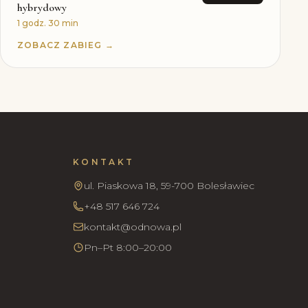
hybrydowy
1 godz. 30 min
ZOBACZ ZABIEG →
KONTAKT
ul. Piaskowa 18, 59-700 Bolesławiec
+48 517 646 724
kontakt@odnowa.pl
Pn–Pt 8:00–20:00