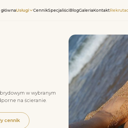
 główna
Usługi
Cennik
Specjaliści
Blog
Galeria
Kontakt
Rekrutac
 hybrydowym w wybranym
dporne na ścieranie.
y cennik