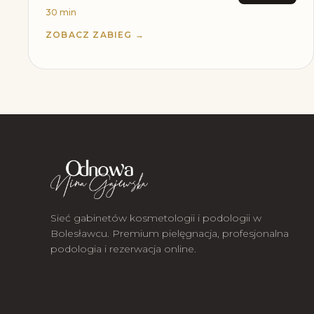
30 min
ZOBACZ ZABIEG →
Sieć gabinetów kosmetologii i podologii w
Bolesławcu. Premium pielęgnacja, profesjonalna
podologia i rezerwacja online.