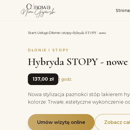
Strona
Start
›
Usługi
›
Dłonie i stopy
›
Hybryda STOPY - nowe
DŁONIE I STOPY
Hybryda STOPY - nowe
137,00 zł
1 godz.
Nowa stylizacja paznokci stóp lakierem
kolorze. Trwałe, estetyczne wykończenie o
Umów wizytę online
Zobacz cał