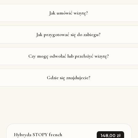
Jak umówić wizytę?
Jak przygotować się do zabiegu?
Czy mogę odwołać lub przełożyć wizytę?
Gdzie się znajdujecie?
Hybryda STOPY french
148,00 zł