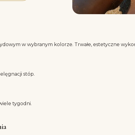
brydowym w wybranym kolorze. Trwałe, estetyczne wykoń
ielęgnacji stóp.
wiele tygodni.
nia