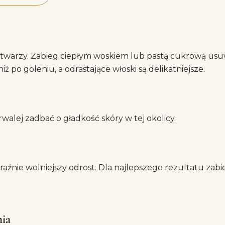
: twarzy. Zabieg ciepłym woskiem lub pastą cukrową us
ż po goleniu, a odrastające włoski są delikatniejsze.
rwalej zadbać o gładkość skóry w tej okolicy.
yraźnie wolniejszy odrost. Dla najlepszego rezultatu za
nia