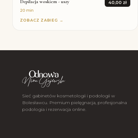
Depilacja woskiem - uszy
40,00 zł
20 min
ZOBACZ ZABIEG →
Sieć gabinetów kosmetologii i podologii w
Bolesławcu. Premium pielęgnacja, profesjonalna
podologia i rezerwacja online.