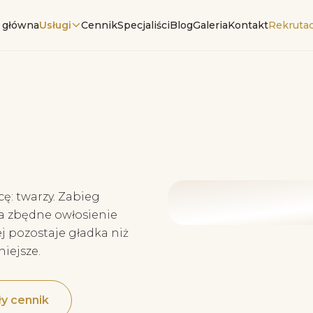
 główna
Usługi
Cennik
Specjaliści
Blog
Galeria
Kontakt
Rekrutac
ę: twarzy. Zabieg
a zbędne owłosienie
j pozostaje gładka niż
niejsze.
y cennik