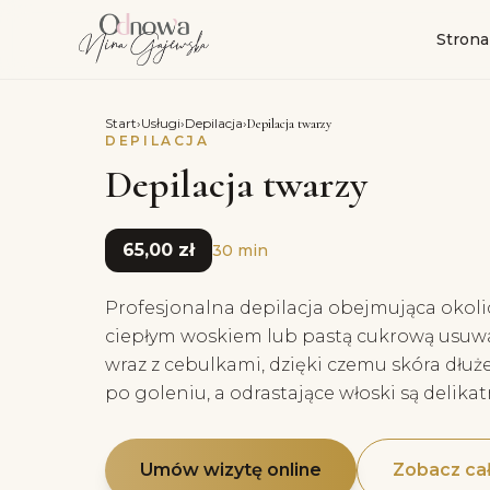
Strona
Start
›
Usługi
›
Depilacja
›
Depilacja twarzy
DEPILACJA
Depilacja twarzy
65,00 zł
30 min
Profesjonalna depilacja obejmująca okolic
ciepłym woskiem lub pastą cukrową usuw
wraz z cebulkami, dzięki czemu skóra dłuże
po goleniu, a odrastające włoski są delikat
Umów wizytę online
Zobacz cał