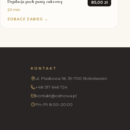
Depilacja pach pastą cukrową
85,00 zł
20 min
ZOBACZ ZABIEG →
KONTAKT
ul. Piaskowa 18, 59-700 Bolesławiec
+48 517 646 724
kontakt@odnowa.pl
Pn–Pt 8:00–20:00