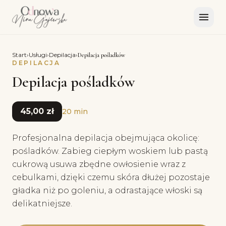
Start
›
Usługi
›
Depilacja
›
Depilacja pośladków
DEPILACJA
Depilacja pośladków
45,00 zł
20 min
Profesjonalna depilacja obejmująca okolicę:
pośladków. Zabieg ciepłym woskiem lub pastą
cukrową usuwa zbędne owłosienie wraz z
cebulkami, dzięki czemu skóra dłużej pozostaje
gładka niż po goleniu, a odrastające włoski są
delikatniejsze.