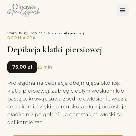
Start
›
Usługi
›
Depilacja
›
Depilacja klatki piersiowej
DEPILACJA
Depilacja klatki piersiowej
75,00 zł
25 min
Profesjonalna depilacja obejmująca okolicę:
klatki piersiowej. Zabieg ciepłym woskiem lub
pastą cukrową usuwa zbędne owłosienie wraz z
cebulkami, dzięki czemu skóra dłużej pozostaje
gładka niż po goleniu, a odrastające włoski są
delikatniejsze.