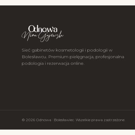
Sieć gabinetów kosmetologii i podologii w
Bolesławcu. Premium pielęgnacja, profesjonalna
podologia i rezerwacja online.
© 2026 Odnowa · Bolesławiec. Wszelkie prawa zastrzeżone.