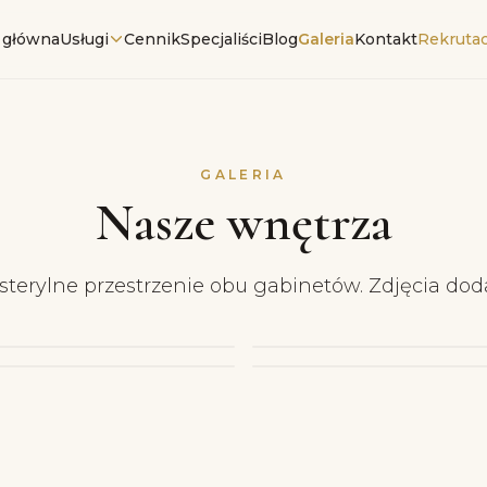
 główna
Usługi
Cennik
Specjaliści
Blog
Galeria
Kontakt
Rekrutac
GALERIA
Nasze wnętrza
 sterylne przestrzenie obu gabinetów. Zdjęcia do