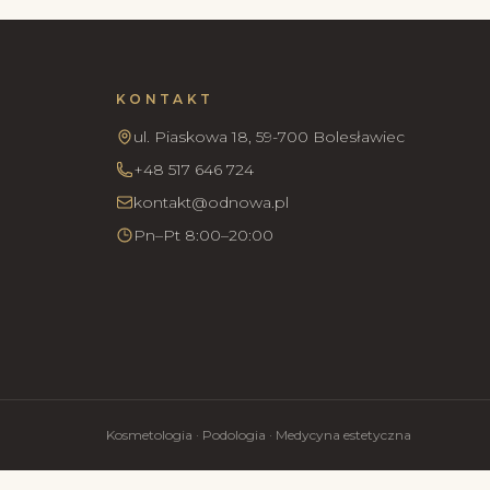
KONTAKT
ul. Piaskowa 18, 59-700 Bolesławiec
+48 517 646 724
kontakt@odnowa.pl
Pn–Pt 8:00–20:00
Kosmetologia · Podologia · Medycyna estetyczna